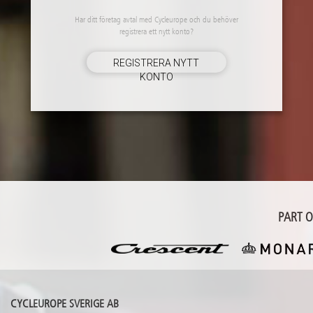
Har ditt företag avtal med Cycleurope och du behöver
registrera ett nytt konto?
REGISTRERA NYTT
KONTO
PART 
CYCLEUROPE SVERIGE AB