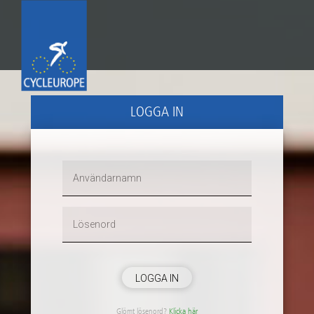
LOGGA IN
LOGGA IN
Glömt lösenord?
Klicka här